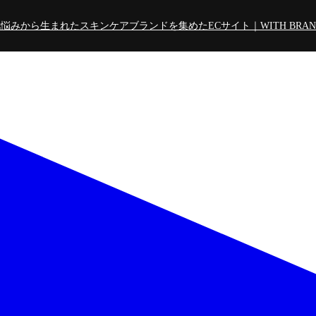
悩みから生まれたスキンケアブランドを集めたECサイト｜WITH BRAND Pr