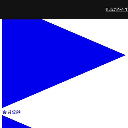
コンテンツに進
肌悩みから生ま
む
会員登録