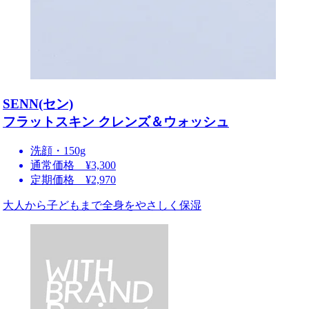
SENN(セン)
フラットスキン クレンズ＆ウォッシュ
洗顔・150g
通常価格 ¥3,300
定期価格 ¥2,970
大人から子どもまで全身をやさしく保湿