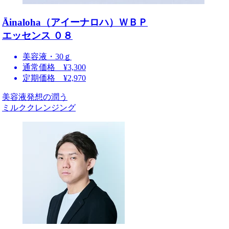
Āinaloha（アイーナロハ）ＷＢＰ
エッセンス ０８
美容液・30ｇ
通常価格 ¥3,300
定期価格 ¥2,970
美容液発想の潤う
ミルククレンジング