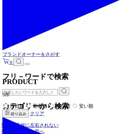
ブランドオーナーをさがす
0
フリ－ワードで検索
PRODUCT
5件
カテゴリーから検索
注目順
新着順
高い順
安い順
クリア
絞り込み
季節や天候に左右されない
強くしなやかな肌へ