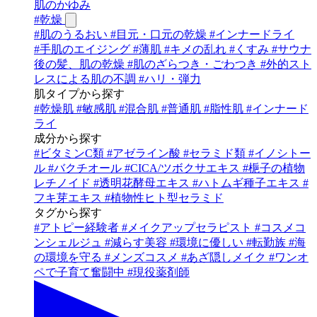
肌のかゆみ
#
乾燥
#
肌のうるおい
#
目元・口元の乾燥
#
インナードライ
#
手肌のエイジング
#
薄肌
#
キメの乱れ
#
くすみ
#
サウナ
後の髪、肌の乾燥
#
肌のざらつき・ごわつき
#
外的スト
レスによる肌の不調
#
ハリ・弾力
肌タイプから探す
#
乾燥肌
#
敏感肌
#
混合肌
#
普通肌
#
脂性肌
#
インナード
ライ
成分から探す
#
ビタミンC類
#
アゼライン酸
#
セラミド類
#
イノシトー
ル
#
バクチオール
#
CICA/ツボクサエキス
#
梔子の植物
レチノイド
#
透明花酵母エキス
#
ハトムギ種子エキス
#
フキ芽エキス
#
植物性ヒト型セラミド
タグから探す
#
アトピー経験者
#
メイクアップセラピスト
#
コスメコ
ンシェルジュ
#
減らす美容
#
環境に優しい
#
転勤族
#
海
の環境を守る
#
メンズコスメ
#
あざ隠しメイク
#
ワンオ
ペで子育て奮闘中
#
現役薬剤師