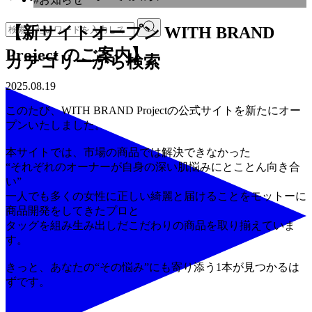
【新サイトオープン WITH BRAND
Project のご案内】
カテゴリーから検索
2025.08.19
このたび、WITH BRAND Projectの公式サイトを新たにオー
プンいたしました。
本サイトでは、市場の商品では解決できなかった
“それぞれのオーナーが自身の深い肌悩みにとことん向き合
い”
一人でも多くの女性に正しい綺麗と届けることをモットーに
商品開発をしてきたプロと
タッグを組み生み出しだこだわりの商品を取り揃えていま
す。
きっと、あなたの“その悩み”にも寄り添う1本が見つかるは
ずです。