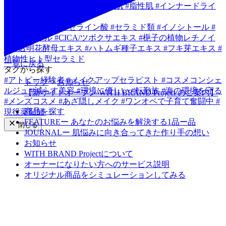
#
乾燥肌
#
敏感肌
#
混合肌
#
普通肌
#
脂性肌
#
インナードライ
成分から探す
#
ビタミンC類
#
アゼライン酸
#
セラミド類
#
イノシトール
#
バクチオール
#
CICA/ツボクサエキス
#
梔子の植物レチノイ
ド
#
透明花酵母エキス
#
ハトムギ種子エキス
#
フキ芽エキス
#
植物性ヒト型セラミド
一覧に戻る
タグから探す
#
アトピー経験者
#
メイクアップセラピスト
#
コスメコンシェ
トップ
お知らせ
ルジュ
#
減らす美容
#
環境に優しい
#
転勤族
#
海の環境を守る
【新サイトオープン WITH BRAND Project のご案内】
#
メンズコスメ
#
あざ隠しメイク
#
ワンオペで子育て奮闘中
#
商品を探す
現役薬剤師
FEATUREー あなたのお悩みを解決する1品ー品
閉じる
JOURNALー 肌悩みに向き合ってきた作り手の想い
お知らせ
WITH BRAND Projectについて
オーナーになりたい方へのサービス説明
オリジナル商品をシミュレーションしてみる