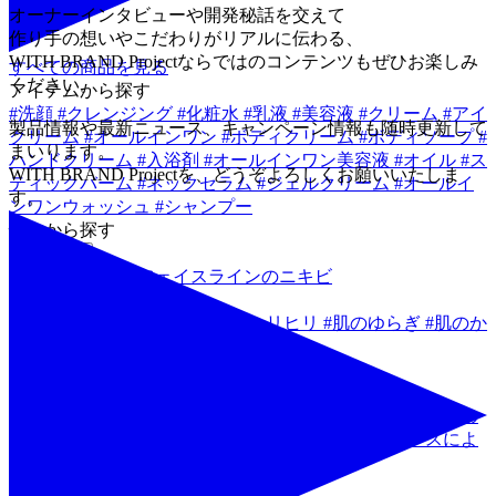
オーナーインタビューや開発秘話を交えて
作り手の想いやこだわりがリアルに伝わる、
WITH BRAND Projectならではのコンテンツもぜひお楽しみ
すべての商品を見る
ください。
アイテムから探す
#
洗顔
#
クレンジング
#
化粧水
#
乳液
#
美容液
#
クリーム
#
アイ
製品情報や最新ニュース、キャンペーン情報も随時更新して
クリーム
#
オールインワン
#
ボディクリーム
#
ボディソープ
#
まいります。
ハンドクリーム
#
入浴剤
#
オールインワン美容液
#
オイル
#
ス
WITH BRAND Projectを、どうぞよろしくお願いいたしま
ティックバーム
#
ネックセラム
#
ジェルクリーム
#
オールイ
す。
ンワンウォッシュ
#
シャンプー
悩みから探す
#
ニキビ
#
背中のニキビ
#
フェイスラインのニキビ
#
敏感
#
年齢による肌のゆらぎ
#
肌のヒリヒリ
#
肌のゆらぎ
#
肌のか
ゆみ
#
乾燥
#
肌のうるおい
#
目元・口元の乾燥
#
インナードライ
#
手肌のエイジング
#
薄肌
#
キメの乱れ
#
くすみ
#
サウナ後の
髪、肌の乾燥
#
肌のざらつき・ごわつき
#
外的ストレスによ
る肌の不調
#
ハリ・弾力
肌タイプから探す