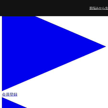
コンテンツに進
肌悩みから生ま
む
会員登録