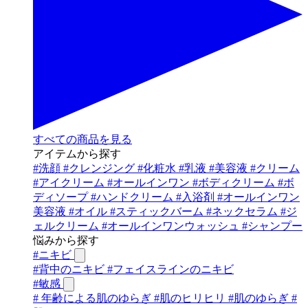
すべての商品を見る
アイテムから探す
#
洗顔
#
クレンジング
#
化粧水
#
乳液
#
美容液
#
クリーム
#
アイクリーム
#
オールインワン
#
ボディクリーム
#
ボ
ディソープ
#
ハンドクリーム
#
入浴剤
#
オールインワン
美容液
#
オイル
#
スティックバーム
#
ネックセラム
#
ジ
ェルクリーム
#
オールインワンウォッシュ
#
シャンプー
悩みから探す
#
ニキビ
#
背中のニキビ
#
フェイスラインのニキビ
#
敏感
#
年齢による肌のゆらぎ
#
肌のヒリヒリ
#
肌のゆらぎ
#