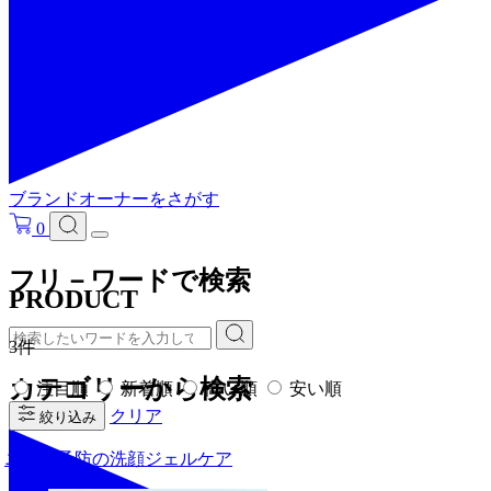
ブランドオーナーをさがす
0
フリ－ワードで検索
PRODUCT
3件
カテゴリーから検索
注目順
新着順
高い順
安い順
クリア
絞り込み
ニキビ予防の洗顔ジェルケア