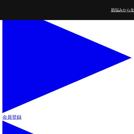
コンテンツに進
肌悩みから生ま
む
会員登録