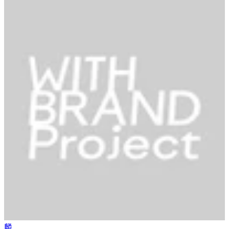
#
乾燥肌
#
敏感肌
#
混合肌
#
普通肌
#
脂性肌
#
インナードライ
成分から探す
#
ビタミンC類
#
アゼライン酸
#
セラミド類
#
イノシトール
#
バクチオール
#
CICA/ツボクサエキス
#
梔子の植物レチノイ
ド
#
透明花酵母エキス
#
ハトムギ種子エキス
#
フキ芽エキス
#
植物性ヒト型セラミド
タグから探す
#
アトピー経験者
#
メイクアップセラピスト
#
コスメコンシェ
ルジュ
#
減らす美容
#
環境に優しい
#
転勤族
#
海の環境を守る
#
メンズコスメ
#
あざ隠しメイク
#
ワンオペで子育て奮闘中
#
現役薬剤師
閉じる
麟