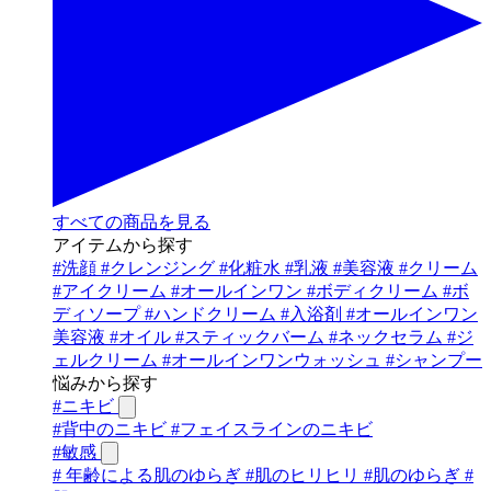
すべての商品を見る
アイテムから探す
#
洗顔
#
クレンジング
#
化粧水
#
乳液
#
美容液
#
クリーム
#
アイクリーム
#
オールインワン
#
ボディクリーム
#
ボ
ディソープ
#
ハンドクリーム
#
入浴剤
#
オールインワン
美容液
#
オイル
#
スティックバーム
#
ネックセラム
#
ジ
ェルクリーム
#
オールインワンウォッシュ
#
シャンプー
悩みから探す
#
ニキビ
#
背中のニキビ
#
フェイスラインのニキビ
#
敏感
#
年齢による肌のゆらぎ
#
肌のヒリヒリ
#
肌のゆらぎ
#