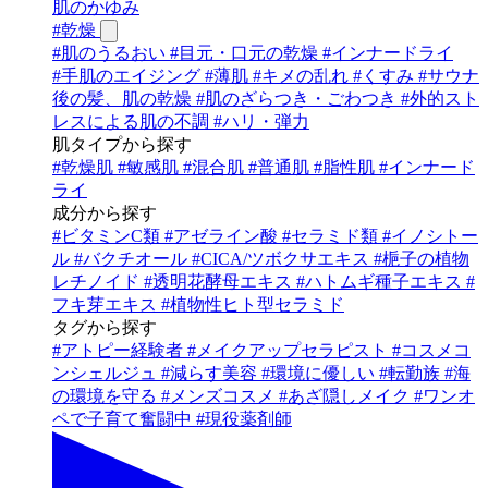
肌のかゆみ
#
乾燥
#
肌のうるおい
#
目元・口元の乾燥
#
インナードライ
#
手肌のエイジング
#
薄肌
#
キメの乱れ
#
くすみ
#
サウナ
後の髪、肌の乾燥
#
肌のざらつき・ごわつき
#
外的スト
レスによる肌の不調
#
ハリ・弾力
肌タイプから探す
#
乾燥肌
#
敏感肌
#
混合肌
#
普通肌
#
脂性肌
#
インナード
ライ
成分から探す
#
ビタミンC類
#
アゼライン酸
#
セラミド類
#
イノシトー
ル
#
バクチオール
#
CICA/ツボクサエキス
#
梔子の植物
レチノイド
#
透明花酵母エキス
#
ハトムギ種子エキス
#
フキ芽エキス
#
植物性ヒト型セラミド
タグから探す
#
アトピー経験者
#
メイクアップセラピスト
#
コスメコ
ンシェルジュ
#
減らす美容
#
環境に優しい
#
転勤族
#
海
の環境を守る
#
メンズコスメ
#
あざ隠しメイク
#
ワンオ
ペで子育て奮闘中
#
現役薬剤師