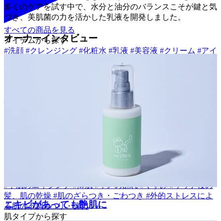
多くのケアを試す中で、水分と油分のバランスこそが鍵と気
づき、美肌菌の力を活かした乳液を開発しました。
すべての商品を見る
オーナーインタビュー
アイテムから探す
#
洗顔
#
クレンジング
#
化粧水
#
乳液
#
美容液
#
クリーム
#
アイ
クリーム
#
オールインワン
#
ボディクリーム
#
ボディソープ
#
ハンドクリーム
#
入浴剤
#
オールインワン美容液
#
オイル
#
ス
ティックバーム
#
ネックセラム
#
ジェルクリーム
#
オールイ
ンワンウォッシュ
#
シャンプー
悩みから探す
#
ニキビ
#
背中のニキビ
#
フェイスラインのニキビ
#
敏感
#
年齢による肌のゆらぎ
#
肌のヒリヒリ
#
肌のゆらぎ
#
肌のか
ゆみ
#
乾燥
#
肌のうるおい
#
目元・口元の乾燥
#
インナードライ
#
手肌のエイジング
#
薄肌
#
キメの乱れ
#
くすみ
#
サウナ後の
髪、肌の乾燥
#
肌のざらつき・ごわつき
#
外的ストレスによ
ニキビがあっても艶肌に
る肌の不調
#
ハリ・弾力
肌タイプから探す