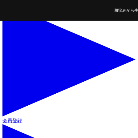
コンテンツに進
肌悩みから生ま
む
会員登録