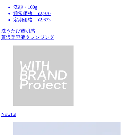
洗顔・100g
通常価格 ¥2,970
定期価格 ¥2,673
洗うたび透明感
贅沢美容液クレンジング
NowLd