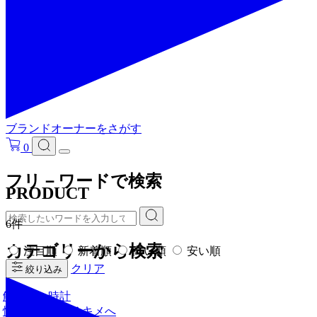
ブランドオーナーをさがす
0
フリ－ワードで検索
PRODUCT
6件
カテゴリーから検索
注目順
新着順
高い順
安い順
クリア
絞り込み
解放肌、時計
忙しさも忘れるキメへ