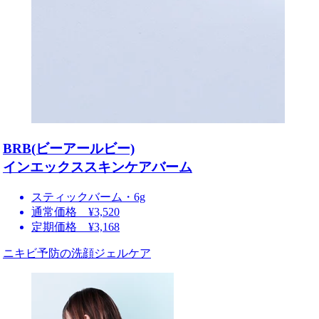
BRB(ビーアールビー)
インエックススキンケアバーム
スティックバーム・6g
通常価格 ¥3,520
定期価格 ¥3,168
ニキビ予防の洗顔ジェルケア