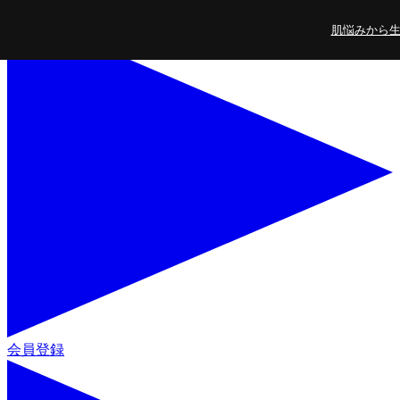
コンテンツに進
肌悩みから生ま
む
会員登録