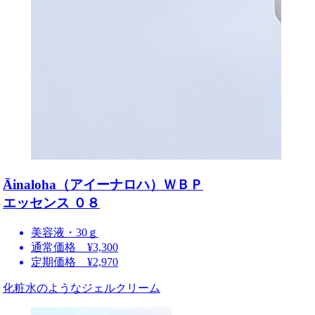
Āinaloha（アイーナロハ）ＷＢＰ
エッセンス ０８
美容液・30ｇ
通常価格 ¥3,300
定期価格 ¥2,970
化粧水のようなジェルクリーム