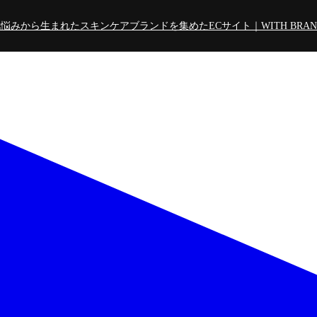
悩みから生まれたスキンケアブランドを集めたECサイト｜WITH BRAND Pr