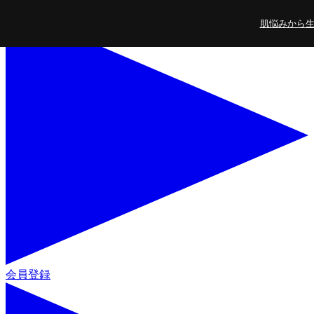
コンテンツに進
肌悩みから生ま
む
会員登録