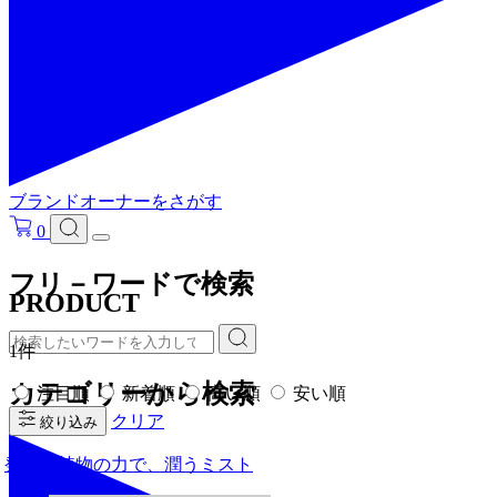
ブランドオーナーをさがす
0
フリ－ワードで検索
PRODUCT
1件
カテゴリーから検索
注目順
新着順
高い順
安い順
クリア
絞り込み
発酵と植物の力で、潤うミスト