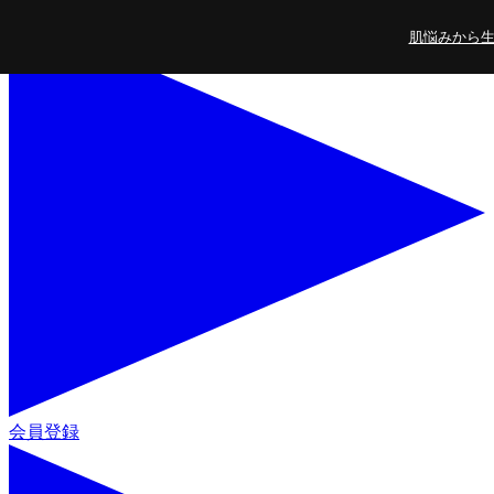
コンテンツに進
肌悩みから生ま
む
会員登録