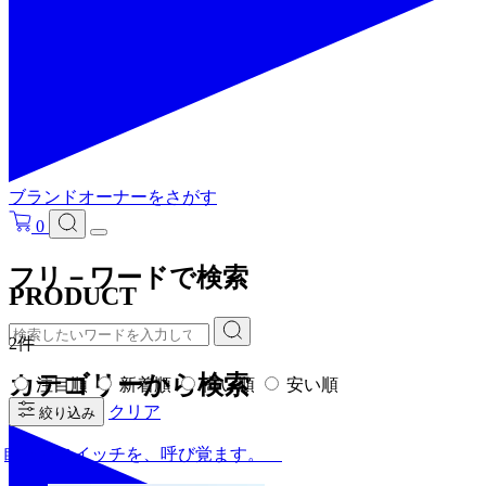
ブランドオーナーをさがす
0
フリ－ワードで検索
PRODUCT
2件
カテゴリーから検索
注目順
新着順
高い順
安い順
クリア
絞り込み
眠ったスイッチを、呼び覚ます。