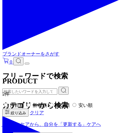
ブランドオーナーをさがす
0
フリ－ワードで検索
PRODUCT
2件
カテゴリーから検索
注目順
新着順
高い順
安い順
クリア
絞り込み
「隠す」ケアから、自分を「更新する」ケアへ