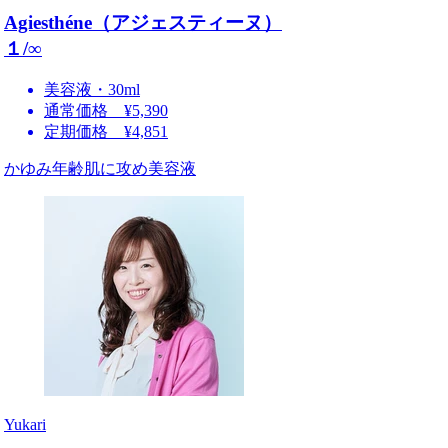
Agiesthéne（アジェスティーヌ）
１/∞
美容液・30ml
通常価格 ¥5,390
定期価格 ¥4,851
かゆみ年齢肌に攻め美容液
Yukari