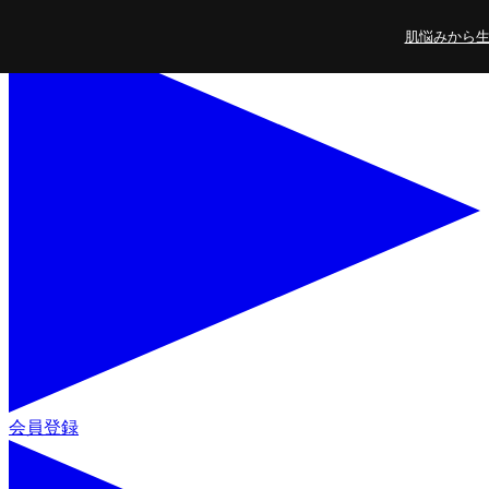
コンテンツに進
肌悩みから生ま
む
会員登録