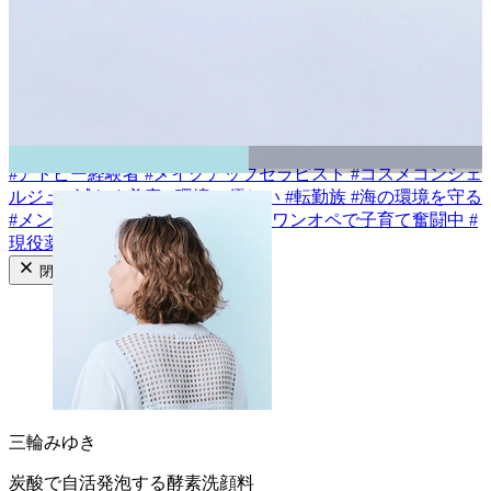
#
乾燥肌
#
敏感肌
#
混合肌
#
普通肌
#
脂性肌
#
インナードライ
成分から探す
#
ビタミンC類
#
アゼライン酸
#
セラミド類
#
イノシトール
#
バクチオール
#
CICA/ツボクサエキス
#
梔子の植物レチノイ
ド
#
透明花酵母エキス
#
ハトムギ種子エキス
#
フキ芽エキス
#
植物性ヒト型セラミド
タグから探す
#
アトピー経験者
#
メイクアップセラピスト
#
コスメコンシェ
ルジュ
#
減らす美容
#
環境に優しい
#
転勤族
#
海の環境を守る
#
メンズコスメ
#
あざ隠しメイク
#
ワンオペで子育て奮闘中
#
現役薬剤師
閉じる
三輪みゆき
炭酸で自活発泡する酵素洗顔料