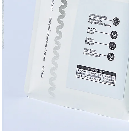
すべての商品を見る
アイテムから探す
#
洗顔
#
クレンジング
#
化粧水
#
乳液
#
美容液
#
クリーム
#
アイ
クリーム
#
オールインワン
#
ボディクリーム
#
ボディソープ
#
ハンドクリーム
#
入浴剤
#
オールインワン美容液
#
オイル
#
ス
ティックバーム
#
ネックセラム
#
ジェルクリーム
#
オールイ
ンワンウォッシュ
#
シャンプー
悩みから探す
#
ニキビ
#
背中のニキビ
#
フェイスラインのニキビ
#
敏感
#
年齢による肌のゆらぎ
#
肌のヒリヒリ
#
肌のゆらぎ
#
肌のか
ゆみ
#
乾燥
#
肌のうるおい
#
目元・口元の乾燥
#
インナードライ
#
手肌のエイジング
#
薄肌
#
キメの乱れ
#
くすみ
#
サウナ後の
髪、肌の乾燥
#
肌のざらつき・ごわつき
#
外的ストレスによ
る肌の不調
#
ハリ・弾力
肌タイプから探す