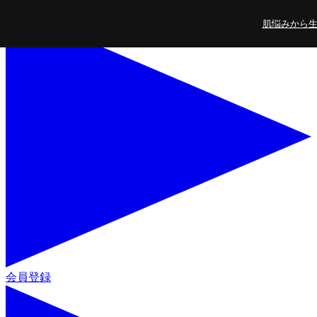
コンテンツに進
肌悩みから生ま
む
会員登録