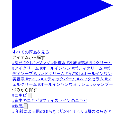
すべての商品を見る
アイテムから探す
#
洗顔
#
クレンジング
#
化粧水
#
乳液
#
美容液
#
クリーム
#
アイクリーム
#
オールインワン
#
ボディクリーム
#
ボ
ディソープ
#
ハンドクリーム
#
入浴剤
#
オールインワン
美容液
#
オイル
#
スティックバーム
#
ネックセラム
#
ジ
ェルクリーム
#
オールインワンウォッシュ
#
シャンプー
悩みから探す
#
ニキビ
#
背中のニキビ
#
フェイスラインのニキビ
#
敏感
#
年齢による肌のゆらぎ
#
肌のヒリヒリ
#
肌のゆらぎ
#