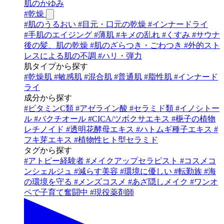
肌のかゆみ
#
乾燥
#
肌のうるおい
#
目元・口元の乾燥
#
インナードライ
#
手肌のエイジング
#
薄肌
#
キメの乱れ
#
くすみ
#
サウナ
後の髪、肌の乾燥
#
肌のざらつき・ごわつき
#
外的スト
レスによる肌の不調
#
ハリ・弾力
肌タイプから探す
#
乾燥肌
#
敏感肌
#
混合肌
#
普通肌
#
脂性肌
#
インナード
ライ
成分から探す
#
ビタミンC類
#
アゼライン酸
#
セラミド類
#
イノシトー
ル
#
バクチオール
#
CICA/ツボクサエキス
#
梔子の植物
レチノイド
#
透明花酵母エキス
#
ハトムギ種子エキス
#
フキ芽エキス
#
植物性ヒト型セラミド
タグから探す
#
アトピー経験者
#
メイクアップセラピスト
#
コスメコ
ンシェルジュ
#
減らす美容
#
環境に優しい
#
転勤族
#
海
の環境を守る
#
メンズコスメ
#
あざ隠しメイク
#
ワンオ
ペで子育て奮闘中
#
現役薬剤師