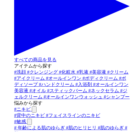
すべての商品を見る
アイテムから探す
#
洗顔
#
クレンジング
#
化粧水
#
乳液
#
美容液
#
クリーム
#
アイクリーム
#
オールインワン
#
ボディクリーム
#
ボ
ディソープ
#
ハンドクリーム
#
入浴剤
#
オールインワン
美容液
#
オイル
#
スティックバーム
#
ネックセラム
#
ジ
ェルクリーム
#
オールインワンウォッシュ
#
シャンプー
悩みから探す
#
ニキビ
#
背中のニキビ
#
フェイスラインのニキビ
#
敏感
#
年齢による肌のゆらぎ
#
肌のヒリヒリ
#
肌のゆらぎ
#