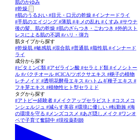
肌のかゆみ
#
乾燥
#
肌のうるおい
#
目元・口元の乾燥
#
インナードライ
#
手肌のエイジング
#
薄肌
#
キメの乱れ
#
くすみ
#
サウナ
後の髪、肌の乾燥
#
肌のざらつき・ごわつき
#
外的スト
レスによる肌の不調
#
ハリ・弾力
肌タイプから探す
#
乾燥肌
#
敏感肌
#
混合肌
#
普通肌
#
脂性肌
#
インナード
ライ
成分から探す
#
ビタミンC類
#
アゼライン酸
#
セラミド類
#
イノシトー
ル
#
バクチオール
#
CICA/ツボクサエキス
#
梔子の植物
レチノイド
#
透明花酵母エキス
#
ハトムギ種子エキス
#
フキ芽エキス
#
植物性ヒト型セラミド
タグから探す
#
アトピー経験者
#
メイクアップセラピスト
#
コスメコ
ンシェルジュ
#
減らす美容
#
環境に優しい
#
転勤族
#
海
の環境を守る
#
メンズコスメ
#
あざ隠しメイク
#
ワンオ
ペで子育て奮闘中
#
現役薬剤師