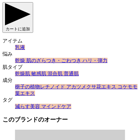
カートに追加
アイテム
乳液
悩み
乾燥
肌のざらつき・ごわつき
ハリ・弾力
肌タイプ
乾燥肌
敏感肌
混合肌
普通肌
成分
梔子の植物レチノイド
アカツメクサ花エキス
コケモモ
葉エキス
タグ
減らす美容
マインドケア
このブランドのオーナー