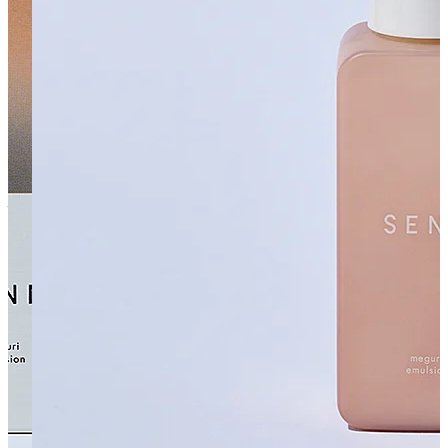
すべての商品を見る
アイテムから探す
#
洗顔
#
クレンジング
#
化粧水
#
乳液
#
美容液
#
クリーム
#
アイ
クリーム
#
オールインワン
#
ボディクリーム
#
ボディソープ
#
ハンドクリーム
#
入浴剤
#
オールインワン美容液
#
オイル
#
ス
ティックバーム
#
ネックセラム
#
ジェルクリーム
#
オールイ
ンワンウォッシュ
#
シャンプー
悩みから探す
#
ニキビ
#
背中のニキビ
#
フェイスラインのニキビ
#
敏感
#
年齢による肌のゆらぎ
#
肌のヒリヒリ
#
肌のゆらぎ
#
肌のか
ゆみ
#
乾燥
#
肌のうるおい
#
目元・口元の乾燥
#
インナードライ
#
手肌のエイジング
#
薄肌
#
キメの乱れ
#
くすみ
#
サウナ後の
髪、肌の乾燥
#
肌のざらつき・ごわつき
#
外的ストレスによ
る肌の不調
#
ハリ・弾力
肌タイプから探す