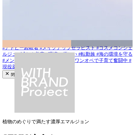
#
乾燥肌
#
敏感肌
#
混合肌
#
普通肌
#
脂性肌
#
インナードライ
成分から探す
#
ビタミンC類
#
アゼライン酸
#
セラミド類
#
イノシトール
#
バクチオール
#
CICA/ツボクサエキス
#
梔子の植物レチノイ
ド
#
透明花酵母エキス
#
ハトムギ種子エキス
#
フキ芽エキス
#
植物性ヒト型セラミド
タグから探す
#
アトピー経験者
#
メイクアップセラピスト
#
コスメコンシェ
ルジュ
#
減らす美容
#
環境に優しい
#
転勤族
#
海の環境を守る
#
メンズコスメ
#
あざ隠しメイク
#
ワンオペで子育て奮闘中
#
現役薬剤師
閉じる
植物のめぐりで満たす濃厚エマルジョン