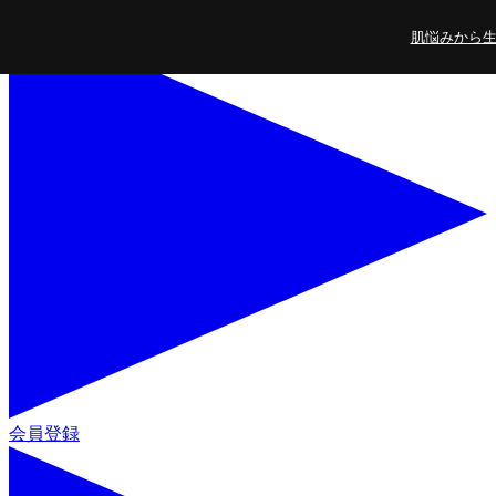
コンテンツに進
肌悩みから生ま
む
会員登録