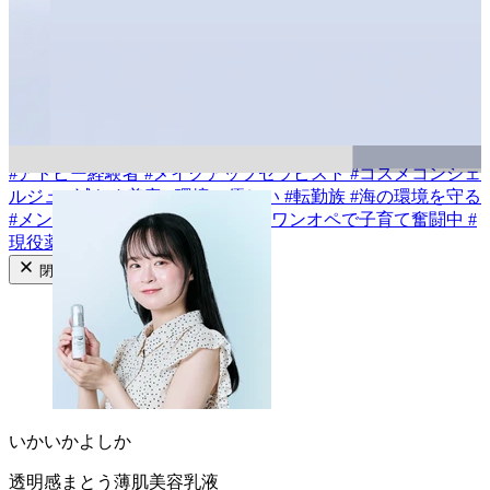
#
乾燥肌
#
敏感肌
#
混合肌
#
普通肌
#
脂性肌
#
インナードライ
成分から探す
#
ビタミンC類
#
アゼライン酸
#
セラミド類
#
イノシトール
#
バクチオール
#
CICA/ツボクサエキス
#
梔子の植物レチノイ
ド
#
透明花酵母エキス
#
ハトムギ種子エキス
#
フキ芽エキス
#
植物性ヒト型セラミド
タグから探す
#
アトピー経験者
#
メイクアップセラピスト
#
コスメコンシェ
ルジュ
#
減らす美容
#
環境に優しい
#
転勤族
#
海の環境を守る
#
メンズコスメ
#
あざ隠しメイク
#
ワンオペで子育て奮闘中
#
現役薬剤師
閉じる
いかいかよしか
透明感まとう薄肌美容乳液