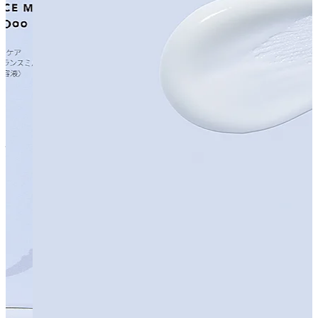
すべての商品を見る
アイテムから探す
#
洗顔
#
クレンジング
#
化粧水
#
乳液
#
美容液
#
クリーム
#
アイ
クリーム
#
オールインワン
#
ボディクリーム
#
ボディソープ
#
ハンドクリーム
#
入浴剤
#
オールインワン美容液
#
オイル
#
ス
ティックバーム
#
ネックセラム
#
ジェルクリーム
#
オールイ
ンワンウォッシュ
#
シャンプー
悩みから探す
#
ニキビ
#
背中のニキビ
#
フェイスラインのニキビ
#
敏感
#
年齢による肌のゆらぎ
#
肌のヒリヒリ
#
肌のゆらぎ
#
肌のか
ゆみ
#
乾燥
#
肌のうるおい
#
目元・口元の乾燥
#
インナードライ
#
手肌のエイジング
#
薄肌
#
キメの乱れ
#
くすみ
#
サウナ後の
髪、肌の乾燥
#
肌のざらつき・ごわつき
#
外的ストレスによ
る肌の不調
#
ハリ・弾力
肌タイプから探す