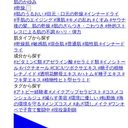
肌のかゆみ
#
乾燥
#
肌のうるおい
#
目元・口元の乾燥
#
インナードライ
#
手肌のエイジング
#
薄肌
#
キメの乱れ
#
くすみ
#
サウナ
後の髪、肌の乾燥
#
肌のざらつき・ごわつき
#
外的スト
レスによる肌の不調
#
ハリ・弾力
肌タイプから探す
#
乾燥肌
#
敏感肌
#
混合肌
#
普通肌
#
脂性肌
#
インナード
ライ
成分から探す
#
ビタミンC類
#
アゼライン酸
#
セラミド類
#
イノシトー
ル
#
バクチオール
#
CICA/ツボクサエキス
#
梔子の植物
レチノイド
#
透明花酵母エキス
#
ハトムギ種子エキス
#
フキ芽エキス
#
植物性ヒト型セラミド
タグから探す
#
アトピー経験者
#
メイクアップセラピスト
#
コスメコ
ンシェルジュ
#
減らす美容
#
環境に優しい
#
転勤族
#
海
の環境を守る
#
メンズコスメ
#
あざ隠しメイク
#
ワンオ
ペで子育て奮闘中
#
現役薬剤師