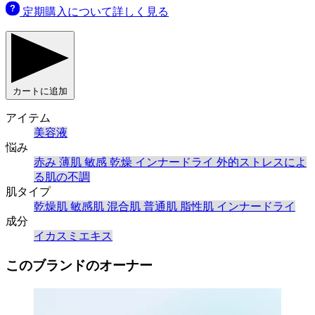
定期購入について詳しく見る
カートに追加
アイテム
美容液
悩み
赤み
薄肌
敏感
乾燥
インナードライ
外的ストレスによ
る肌の不調
肌タイプ
乾燥肌
敏感肌
混合肌
普通肌
脂性肌
インナードライ
成分
イカスミエキス
このブランドのオーナー