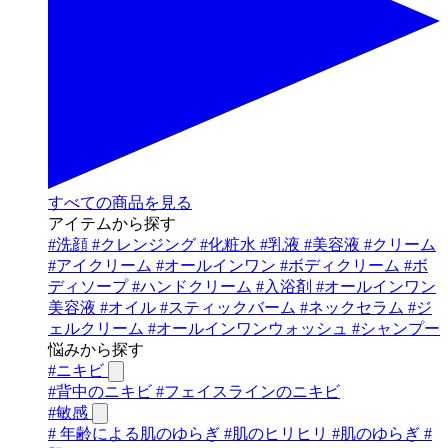
すべての商品を見る
アイテムから探す
#
洗顔
#
クレンジング
#
化粧水
#
乳液
#
美容液
#
クリーム
#
アイクリーム
#
オールインワン
#
ボディクリーム
#
ボ
ディソープ
#
ハンドクリーム
#
入浴剤
#
オールインワン
美容液
#
オイル
#
スティックバーム
#
ネックセラム
#
ジ
ェルクリーム
#
オールインワンウォッシュ
#
シャンプー
悩みから探す
#
ニキビ
#
背中のニキビ
#
フェイスラインのニキビ
#
敏感
#
年齢による肌のゆらぎ
#
肌のヒリヒリ
#
肌のゆらぎ
#