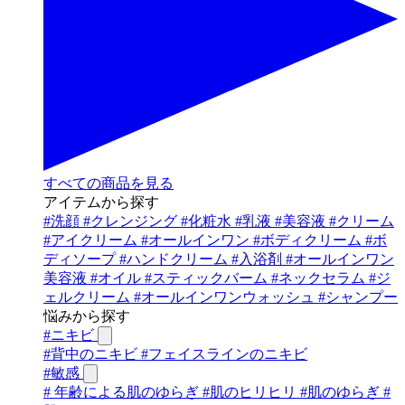
すべての商品を見る
アイテムから探す
#
洗顔
#
クレンジング
#
化粧水
#
乳液
#
美容液
#
クリーム
#
アイクリーム
#
オールインワン
#
ボディクリーム
#
ボ
ディソープ
#
ハンドクリーム
#
入浴剤
#
オールインワン
美容液
#
オイル
#
スティックバーム
#
ネックセラム
#
ジ
ェルクリーム
#
オールインワンウォッシュ
#
シャンプー
悩みから探す
#
ニキビ
#
背中のニキビ
#
フェイスラインのニキビ
#
敏感
#
年齢による肌のゆらぎ
#
肌のヒリヒリ
#
肌のゆらぎ
#