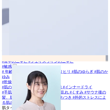
すべての商品を見る
アイテムから探す
#
洗顔
#
クレンジング
#
化粧水
#
乳液
#
美容液
#
クリーム
#
アイ
クリーム
#
オールインワン
#
ボディクリーム
#
ボディソープ
#
ハンドクリーム
#
入浴剤
#
オールインワン美容液
#
オイル
#
ス
ティックバーム
#
ネックセラム
#
ジェルクリーム
#
オールイ
ンワンウォッシュ
#
シャンプー
悩みから探す
#
ニキビ
#
背中のニキビ
#
フェイスラインのニキビ
#
敏感
#
年齢による肌のゆらぎ
#
肌のヒリヒリ
#
肌のゆらぎ
#
肌のか
ゆみ
#
乾燥
#
肌のうるおい
#
目元・口元の乾燥
#
インナードライ
#
手肌のエイジング
#
薄肌
#
キメの乱れ
#
くすみ
#
サウナ後の
髪、肌の乾燥
#
肌のざらつき・ごわつき
#
外的ストレスによ
る肌の不調
#
ハリ・弾力
肌タイプから探す