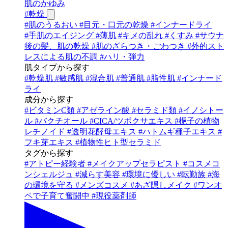
肌のかゆみ
#
乾燥
#
肌のうるおい
#
目元・口元の乾燥
#
インナードライ
#
手肌のエイジング
#
薄肌
#
キメの乱れ
#
くすみ
#
サウナ
後の髪、肌の乾燥
#
肌のざらつき・ごわつき
#
外的スト
レスによる肌の不調
#
ハリ・弾力
肌タイプから探す
#
乾燥肌
#
敏感肌
#
混合肌
#
普通肌
#
脂性肌
#
インナード
ライ
成分から探す
#
ビタミンC類
#
アゼライン酸
#
セラミド類
#
イノシトー
ル
#
バクチオール
#
CICA/ツボクサエキス
#
梔子の植物
レチノイド
#
透明花酵母エキス
#
ハトムギ種子エキス
#
フキ芽エキス
#
植物性ヒト型セラミド
タグから探す
#
アトピー経験者
#
メイクアップセラピスト
#
コスメコ
ンシェルジュ
#
減らす美容
#
環境に優しい
#
転勤族
#
海
の環境を守る
#
メンズコスメ
#
あざ隠しメイク
#
ワンオ
ペで子育て奮闘中
#
現役薬剤師