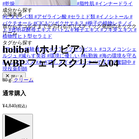
#
乾燥肌
#
敏感肌
#
混合肌
#
普通肌
#
脂性肌
#
インナードライ
成分から探す
小塚美香
#
ビタミンC類
#
アゼライン酸
#
セラミド類
#
イノシトール
#
バクチオール
#
CICA/ツボクサエキス
#
梔子の植物レチノイ
首からデコルテまでを労わるホリスティック発想のネックク
ド
#
透明花酵母エキス
#
ハトムギ種子エキス
#
フキ芽エキス
#
リーム
植物性ヒト型セラミド
タグから探す
holiba（ホリビア）
#
アトピー経験者
#
メイクアップセラピスト
#
コスメコンシェ
ルジュ
#
減らす美容
#
環境に優しい
#
転勤族
#
海の環境を守る
WBP フェイスクリーム04
#
メンズコスメ
#
あざ隠しメイク
#
ワンオペで子育て奮闘中
#
現役薬剤師
閉じる
80ｇ
クリーム
通常購入
¥4,840
(税込)