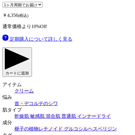
￥4,356
(税込)
通常価格より10%Off
定期購入について詳しく見る
カートに追加
アイテム
クリーム
悩み
首・デコルテのシワ
肌タイプ
乾燥肌
敏感肌
混合肌
普通肌
インナードライ
成分
梔子の植物レチノイド
グルコシルヘスペリジン