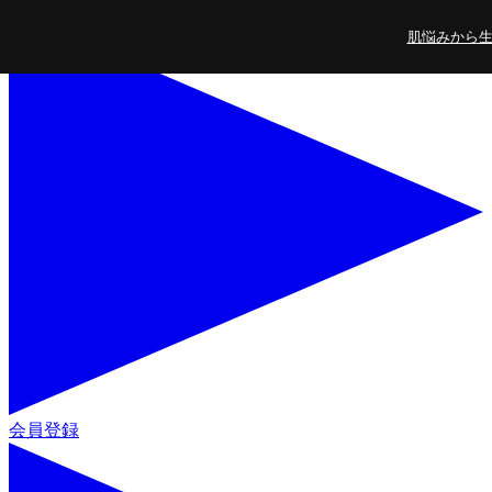
コンテンツに進
肌悩みから生ま
む
会員登録