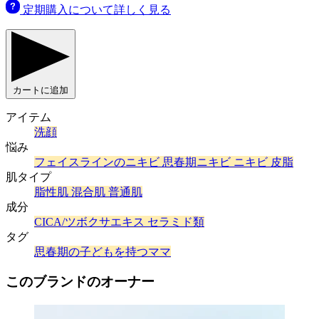
定期購入について詳しく見る
カートに追加
アイテム
洗顔
悩み
フェイスラインのニキビ
思春期ニキビ
ニキビ
皮脂
肌タイプ
脂性肌
混合肌
普通肌
成分
CICA/ツボクサエキス
セラミド類
タグ
思春期の子どもを持つママ
このブランドのオーナー