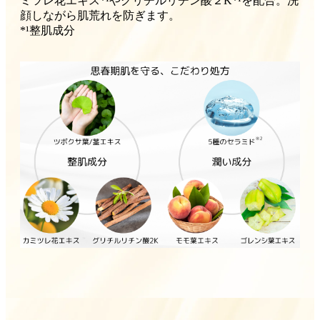
ミツレ花エキス*¹やグリチルリチン酸２K*¹を配合。洗
顔しながら肌荒れを防ぎます。
*¹整肌成分