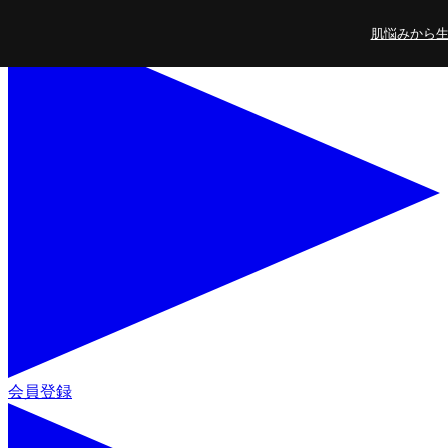
コンテンツに進
肌悩みから生ま
む
会員登録