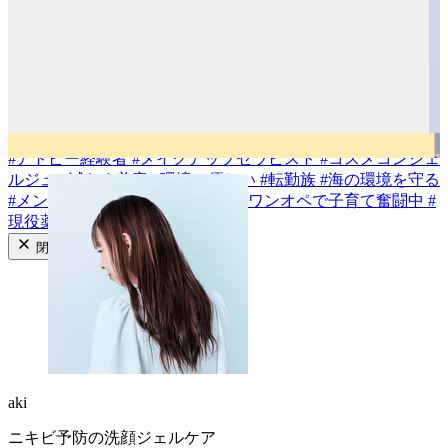
#
乾燥肌
#
敏感肌
#
混合肌
#
普通肌
#
脂性肌
#
インナードライ
成分から探す
#
ビタミンC類
#
アゼライン酸
#
セラミド類
#
イノシトール
#
バクチオール
#
CICA/ツボクサエキス
#
梔子の植物レチノイ
ド
#
透明花酵母エキス
#
ハトムギ種子エキス
#
フキ芽エキス
#
植物性ヒト型セラミド
タグから探す
#
アトピー経験者
#
メイクアップセラピスト
#
コスメコンシェ
ルジュ
#
減らす美容
#
環境に優しい
#
転勤族
#
海の環境を守る
#
メンズコスメ
#
あざ隠しメイク
#
ワンオペで子育て奮闘中
#
現役薬剤師
閉じる
aki
ニキビ予防の洗顔ジェルケア