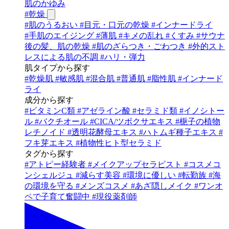
肌のかゆみ
#
乾燥
#
肌のうるおい
#
目元・口元の乾燥
#
インナードライ
#
手肌のエイジング
#
薄肌
#
キメの乱れ
#
くすみ
#
サウナ
後の髪、肌の乾燥
#
肌のざらつき・ごわつき
#
外的スト
レスによる肌の不調
#
ハリ・弾力
肌タイプから探す
#
乾燥肌
#
敏感肌
#
混合肌
#
普通肌
#
脂性肌
#
インナード
ライ
成分から探す
#
ビタミンC類
#
アゼライン酸
#
セラミド類
#
イノシトー
ル
#
バクチオール
#
CICA/ツボクサエキス
#
梔子の植物
レチノイド
#
透明花酵母エキス
#
ハトムギ種子エキス
#
フキ芽エキス
#
植物性ヒト型セラミド
タグから探す
#
アトピー経験者
#
メイクアップセラピスト
#
コスメコ
ンシェルジュ
#
減らす美容
#
環境に優しい
#
転勤族
#
海
の環境を守る
#
メンズコスメ
#
あざ隠しメイク
#
ワンオ
ペで子育て奮闘中
#
現役薬剤師