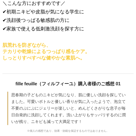
＼こんな方におすすめです／
✔初期ニキビや皮脂が気になる学生に
✔洗顔後つっぱる敏感肌の方に
✔家族で使える低刺激洗顔を探す方に
肌荒れを防ぎながら、
テカリや乾燥によるつっぱり感をケア。
しっとりすべすべな健やかな素肌へ。
fille feuille（フィルフィーユ）購入者様のご感想 01
思春期の子どものニキビが気になり、肌に優しい洗顔を探してい
ました。可愛いボトルと優しい香りが気に入ったようで、泡立て
不要のぷにぷにジェリーが楽しいと、めんどくさがりな息子が毎
日自発的に洗顔してくれます。洗い上がりもサッパリするのに潤
いが残り、ニキビも減って大満足です！
※個人の感想であり、効果・効能を保証するものではありません。