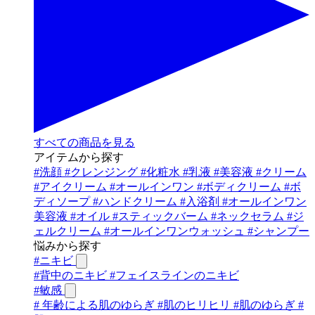
すべての商品を見る
アイテムから探す
#
洗顔
#
クレンジング
#
化粧水
#
乳液
#
美容液
#
クリーム
#
アイクリーム
#
オールインワン
#
ボディクリーム
#
ボ
ディソープ
#
ハンドクリーム
#
入浴剤
#
オールインワン
美容液
#
オイル
#
スティックバーム
#
ネックセラム
#
ジ
ェルクリーム
#
オールインワンウォッシュ
#
シャンプー
悩みから探す
#
ニキビ
#
背中のニキビ
#
フェイスラインのニキビ
#
敏感
#
年齢による肌のゆらぎ
#
肌のヒリヒリ
#
肌のゆらぎ
#