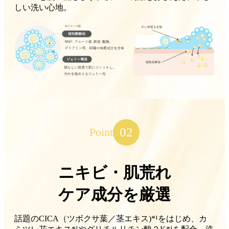
しい洗い心地。
02
Point
ニキビ・肌荒れ
ケア成分を厳選
話題のCICA（ツボクサ葉／茎エキス)*¹をはじめ、カ