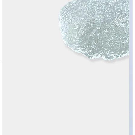
すべての商品を見る
アイテムから探す
#
洗顔
#
クレンジング
#
化粧水
#
乳液
#
美容液
#
クリーム
#
アイ
クリーム
#
オールインワン
#
ボディクリーム
#
ボディソープ
#
ハンドクリーム
#
入浴剤
#
オールインワン美容液
#
オイル
#
ス
ティックバーム
#
ネックセラム
#
ジェルクリーム
#
オールイ
ンワンウォッシュ
#
シャンプー
悩みから探す
#
ニキビ
#
背中のニキビ
#
フェイスラインのニキビ
#
敏感
#
年齢による肌のゆらぎ
#
肌のヒリヒリ
#
肌のゆらぎ
#
肌のか
ゆみ
#
乾燥
#
肌のうるおい
#
目元・口元の乾燥
#
インナードライ
#
手肌のエイジング
#
薄肌
#
キメの乱れ
#
くすみ
#
サウナ後の
髪、肌の乾燥
#
肌のざらつき・ごわつき
#
外的ストレスによ
る肌の不調
#
ハリ・弾力
肌タイプから探す