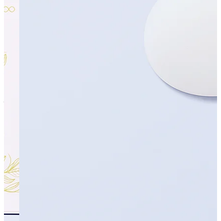
すべての商品を見る
アイテムから探す
#
洗顔
#
クレンジング
#
化粧水
#
乳液
#
美容液
#
クリーム
#
アイ
クリーム
#
オールインワン
#
ボディクリーム
#
ボディソープ
#
ハンドクリーム
#
入浴剤
#
オールインワン美容液
#
オイル
#
ス
ティックバーム
#
ネックセラム
#
ジェルクリーム
#
オールイ
ンワンウォッシュ
#
シャンプー
悩みから探す
#
ニキビ
#
背中のニキビ
#
フェイスラインのニキビ
#
敏感
#
年齢による肌のゆらぎ
#
肌のヒリヒリ
#
肌のゆらぎ
#
肌のか
ゆみ
#
乾燥
#
肌のうるおい
#
目元・口元の乾燥
#
インナードライ
#
手肌のエイジング
#
薄肌
#
キメの乱れ
#
くすみ
#
サウナ後の
髪、肌の乾燥
#
肌のざらつき・ごわつき
#
外的ストレスによ
る肌の不調
#
ハリ・弾力
肌タイプから探す