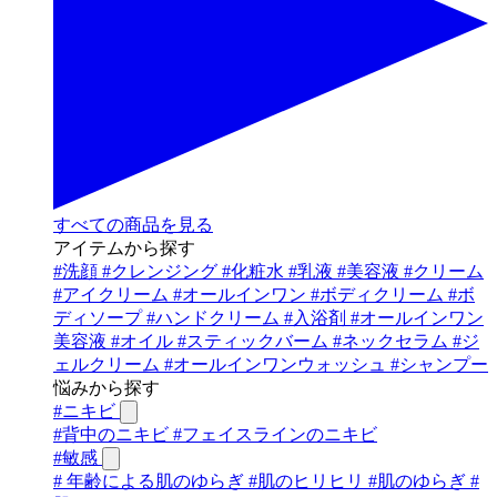
すべての商品を見る
アイテムから探す
#
洗顔
#
クレンジング
#
化粧水
#
乳液
#
美容液
#
クリーム
#
アイクリーム
#
オールインワン
#
ボディクリーム
#
ボ
ディソープ
#
ハンドクリーム
#
入浴剤
#
オールインワン
美容液
#
オイル
#
スティックバーム
#
ネックセラム
#
ジ
ェルクリーム
#
オールインワンウォッシュ
#
シャンプー
悩みから探す
#
ニキビ
#
背中のニキビ
#
フェイスラインのニキビ
#
敏感
#
年齢による肌のゆらぎ
#
肌のヒリヒリ
#
肌のゆらぎ
#