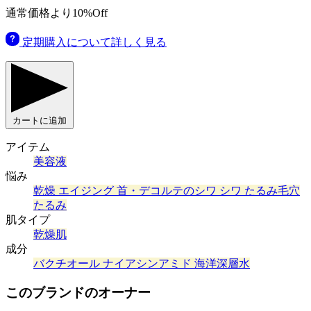
通常価格より10%Off
定期購入について詳しく見る
カートに追加
アイテム
美容液
悩み
乾燥
エイジング
首・デコルテのシワ
シワ
たるみ毛穴
たるみ
肌タイプ
乾燥肌
成分
バクチオール
ナイアシンアミド
海洋深層水
このブランドのオーナー