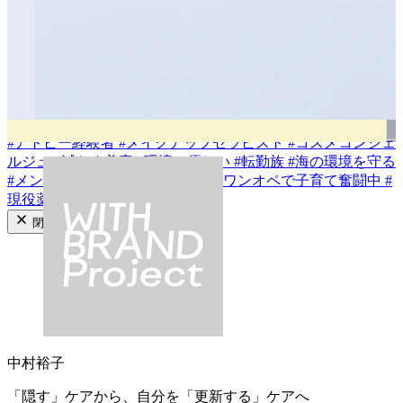
#
乾燥肌
#
敏感肌
#
混合肌
#
普通肌
#
脂性肌
#
インナードライ
成分から探す
#
ビタミンC類
#
アゼライン酸
#
セラミド類
#
イノシトール
#
バクチオール
#
CICA/ツボクサエキス
#
梔子の植物レチノイ
ド
#
透明花酵母エキス
#
ハトムギ種子エキス
#
フキ芽エキス
#
植物性ヒト型セラミド
タグから探す
#
アトピー経験者
#
メイクアップセラピスト
#
コスメコンシェ
ルジュ
#
減らす美容
#
環境に優しい
#
転勤族
#
海の環境を守る
#
メンズコスメ
#
あざ隠しメイク
#
ワンオペで子育て奮闘中
#
現役薬剤師
閉じる
中村裕子
「隠す」ケアから、自分を「更新する」ケアへ