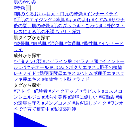
肌のかゆみ
#
乾燥
#
肌のうるおい
#
目元・口元の乾燥
#
インナードライ
#
手肌のエイジング
#
薄肌
#
キメの乱れ
#
くすみ
#
サウナ
後の髪、肌の乾燥
#
肌のざらつき・ごわつき
#
外的スト
レスによる肌の不調
#
ハリ・弾力
肌タイプから探す
#
乾燥肌
#
敏感肌
#
混合肌
#
普通肌
#
脂性肌
#
インナード
ライ
成分から探す
#
ビタミンC類
#
アゼライン酸
#
セラミド類
#
イノシトー
ル
#
バクチオール
#
CICA/ツボクサエキス
#
梔子の植物
レチノイド
#
透明花酵母エキス
#
ハトムギ種子エキス
#
フキ芽エキス
#
植物性ヒト型セラミド
タグから探す
#
アトピー経験者
#
メイクアップセラピスト
#
コスメコ
ンシェルジュ
#
減らす美容
#
環境に優しい
#
転勤族
#
海
の環境を守る
#
メンズコスメ
#
あざ隠しメイク
#
ワンオ
ペで子育て奮闘中
#
現役薬剤師