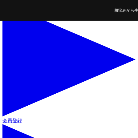
コンテンツに進
肌悩みから生ま
む
会員登録