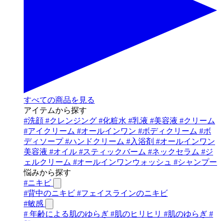
すべての商品を見る
アイテムから探す
#
洗顔
#
クレンジング
#
化粧水
#
乳液
#
美容液
#
クリーム
#
アイクリーム
#
オールインワン
#
ボディクリーム
#
ボ
ディソープ
#
ハンドクリーム
#
入浴剤
#
オールインワン
美容液
#
オイル
#
スティックバーム
#
ネックセラム
#
ジ
ェルクリーム
#
オールインワンウォッシュ
#
シャンプー
悩みから探す
#
ニキビ
#
背中のニキビ
#
フェイスラインのニキビ
#
敏感
#
年齢による肌のゆらぎ
#
肌のヒリヒリ
#
肌のゆらぎ
#