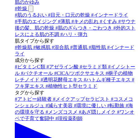
肌のかゆみ
#
乾燥
#
肌のうるおい
#
目元・口元の乾燥
#
インナードライ
#
手肌のエイジング
#
薄肌
#
キメの乱れ
#
くすみ
#
サウナ
後の髪、肌の乾燥
#
肌のざらつき・ごわつき
#
外的スト
レスによる肌の不調
#
ハリ・弾力
肌タイプから探す
#
乾燥肌
#
敏感肌
#
混合肌
#
普通肌
#
脂性肌
#
インナード
ライ
成分から探す
#
ビタミンC類
#
アゼライン酸
#
セラミド類
#
イノシトー
ル
#
バクチオール
#
CICA/ツボクサエキス
#
梔子の植物
レチノイド
#
透明花酵母エキス
#
ハトムギ種子エキス
#
フキ芽エキス
#
植物性ヒト型セラミド
タグから探す
#
アトピー経験者
#
メイクアップセラピスト
#
コスメコ
ンシェルジュ
#
減らす美容
#
環境に優しい
#
転勤族
#
海
の環境を守る
#
メンズコスメ
#
あざ隠しメイク
#
ワンオ
ペで子育て奮闘中
#
現役薬剤師