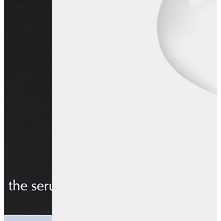
すべての商品を見る
アイテムから探す
#
洗顔
#
クレンジング
#
化粧水
#
乳液
#
美容液
#
クリーム
#
アイ
クリーム
#
オールインワン
#
ボディクリーム
#
ボディソープ
#
ハンドクリーム
#
入浴剤
#
オールインワン美容液
#
オイル
#
ス
ティックバーム
#
ネックセラム
#
ジェルクリーム
#
オールイ
ンワンウォッシュ
#
シャンプー
悩みから探す
#
ニキビ
#
背中のニキビ
#
フェイスラインのニキビ
#
敏感
#
年齢による肌のゆらぎ
#
肌のヒリヒリ
#
肌のゆらぎ
#
肌のか
ゆみ
#
乾燥
#
肌のうるおい
#
目元・口元の乾燥
#
インナードライ
#
手肌のエイジング
#
薄肌
#
キメの乱れ
#
くすみ
#
サウナ後の
髪、肌の乾燥
#
肌のざらつき・ごわつき
#
外的ストレスによ
る肌の不調
#
ハリ・弾力
肌タイプから探す