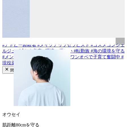
#
乾燥肌
#
敏感肌
#
混合肌
#
普通肌
#
脂性肌
#
インナードライ
成分から探す
#
ビタミンC類
#
アゼライン酸
#
セラミド類
#
イノシトール
#
バクチオール
#
CICA/ツボクサエキス
#
梔子の植物レチノイ
ド
#
透明花酵母エキス
#
ハトムギ種子エキス
#
フキ芽エキス
#
植物性ヒト型セラミド
タグから探す
#
アトピー経験者
#
メイクアップセラピスト
#
コスメコンシェ
ルジュ
#
減らす美容
#
環境に優しい
#
転勤族
#
海の環境を守る
#
メンズコスメ
#
あざ隠しメイク
#
ワンオペで子育て奮闘中
#
現役薬剤師
閉じる
オウセイ
肌距離80cmを守る