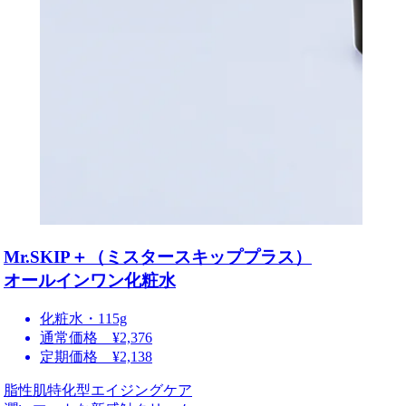
Mr.SKIP＋（ミスタースキッププラス）
オールインワン化粧水
化粧水・115g
通常価格 ¥2,376
定期価格 ¥2,138
脂性肌特化型エイジングケア