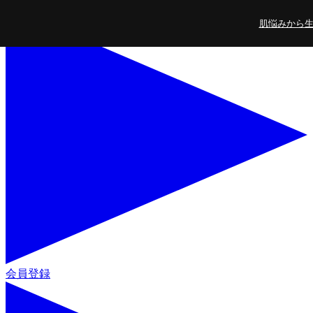
コンテンツに進
肌悩みから生ま
む
会員登録