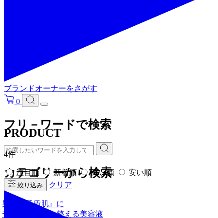
ブランドオーナーをさがす
0
フリ－ワードで検索
PRODUCT
4件
カテゴリーから検索
注目順
新着順
高い順
安い順
クリア
絞り込み
男の『矛盾肌』に
テカりも乾燥も整える美容液