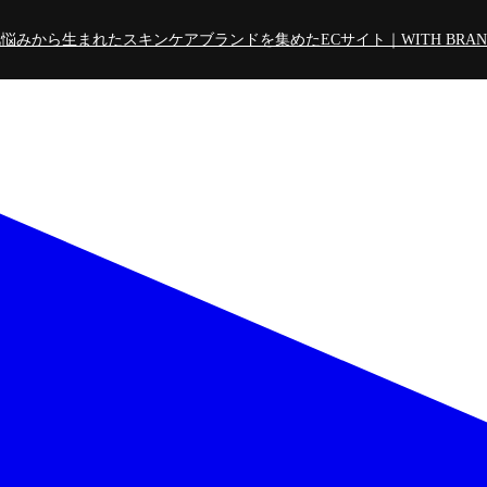
悩みから生まれたスキンケアブランドを集めたECサイト｜WITH BRAND Pr