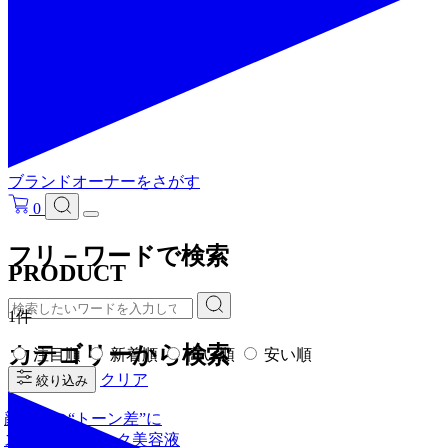
ブランドオーナーをさがす
0
フリ－ワードで検索
PRODUCT
1件
カテゴリーから検索
注目順
新着順
高い順
安い順
クリア
絞り込み
顔と首の“トーン差”に
スプレー式ネック美容液