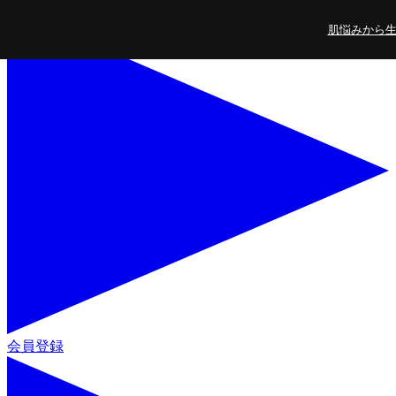
コンテンツに進
肌悩みから生ま
む
会員登録