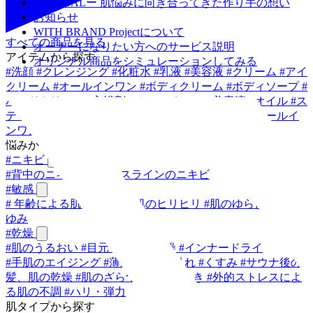
JOURNALー 肌悩みに向き合ってきた作り手の想い
お知らせ
WITH BRAND Projectについて
すべての商品を見る
オーナーになりたい方へのサービス説明
アイテムから探す
オリジナル商品をシミュレーションしてみる
#
洗顔
#
クレンジング
#
化粧水
#
乳液
#
美容液
#
クリーム
#
アイ
クリーム
#
オールインワン
#
ボディクリーム
#
ボディソープ
#
ハンドクリーム
#
入浴剤
#
オールインワン美容液
#
オイル
#
ス
ティックバーム
#
ネックセラム
#
ジェルクリーム
#
オールイ
ンワンウォッシュ
#
シャンプー
悩みから探す
#
ニキビ
#
背中のニキビ
#
フェイスラインのニキビ
#
敏感
#
年齢による肌のゆらぎ
#
肌のヒリヒリ
#
肌のゆらぎ
#
肌のか
ゆみ
#
乾燥
#
肌のうるおい
#
目元・口元の乾燥
#
インナードライ
#
手肌のエイジング
#
薄肌
#
キメの乱れ
#
くすみ
#
サウナ後の
髪、肌の乾燥
#
肌のざらつき・ごわつき
#
外的ストレスによ
る肌の不調
#
ハリ・弾力
肌タイプから探す