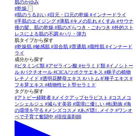
肌のかゆみ
#
乾燥
#
肌のうるおい
#
目元・口元の乾燥
#
インナードライ
#
手肌のエイジング
#
薄肌
#
キメの乱れ
#
くすみ
#
サウナ
後の髪、肌の乾燥
#
肌のざらつき・ごわつき
#
外的スト
レスによる肌の不調
#
ハリ・弾力
肌タイプから探す
#
乾燥肌
#
敏感肌
#
混合肌
#
普通肌
#
脂性肌
#
インナード
ライ
成分から探す
#
ビタミンC類
#
アゼライン酸
#
セラミド類
#
イノシトー
ル
#
バクチオール
#
CICA/ツボクサエキス
#
梔子の植物
レチノイド
#
透明花酵母エキス
#
ハトムギ種子エキス
#
フキ芽エキス
#
植物性ヒト型セラミド
タグから探す
#
アトピー経験者
#
メイクアップセラピスト
#
コスメコ
ンシェルジュ
#
減らす美容
#
環境に優しい
#
転勤族
#
海
の環境を守る
#
メンズコスメ
#
あざ隠しメイク
#
ワンオ
ペで子育て奮闘中
#
現役薬剤師