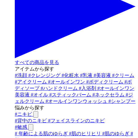
すべての商品を見る
アイテムから探す
#
洗顔
#
クレンジング
#
化粧水
#
乳液
#
美容液
#
クリーム
#
アイクリーム
#
オールインワン
#
ボディクリーム
#
ボ
ディソープ
#
ハンドクリーム
#
入浴剤
#
オールインワン
美容液
#
オイル
#
スティックバーム
#
ネックセラム
#
ジ
ェルクリーム
#
オールインワンウォッシュ
#
シャンプー
悩みから探す
#
ニキビ
#
背中のニキビ
#
フェイスラインのニキビ
#
敏感
#
年齢による肌のゆらぎ
#
肌のヒリヒリ
#
肌のゆらぎ
#