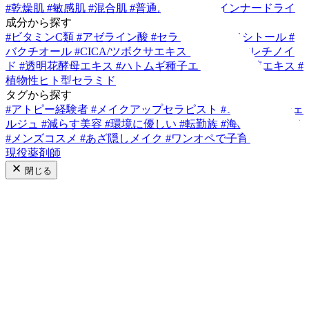
#
乾燥肌
#
敏感肌
#
混合肌
#
普通肌
#
脂性肌
#
インナードライ
成分から探す
#
ビタミンC類
#
アゼライン酸
#
セラミド類
#
イノシトール
#
バクチオール
#
CICA/ツボクサエキス
#
梔子の植物レチノイ
ド
#
透明花酵母エキス
#
ハトムギ種子エキス
#
フキ芽エキス
#
植物性ヒト型セラミド
タグから探す
#
アトピー経験者
#
メイクアップセラピスト
#
コスメコンシェ
ルジュ
#
減らす美容
#
環境に優しい
#
転勤族
#
海の環境を守る
#
メンズコスメ
#
あざ隠しメイク
#
ワンオペで子育て奮闘中
#
現役薬剤師
閉じる