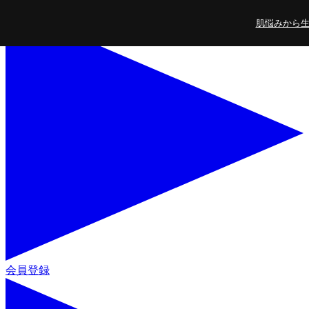
コンテンツに進
肌悩みから生ま
む
会員登録